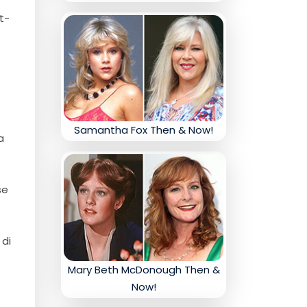
t-
Samantha Fox Then & Now!
a
se
 di
Mary Beth McDonough Then &
Now!