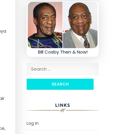
nya
Bill Cosby Then & Now!
Search for:
ir
LINKS
Log in
ce,