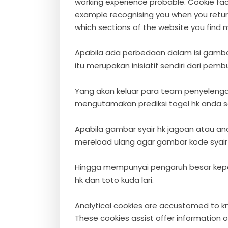
working experience probable. Cookie fac
example recognising you when you retur
which sections of the website you find
Apabila ada perbedaan dalam isi gambar
itu merupakan inisiatif sendiri dari pem
Yang akan keluar para team penyelenga
mengutamakan prediksi togel hk anda se
Apabila gambar syair hk jagoan atau a
mereload ulang agar gambar kode syair h
Hingga mempunyai pengaruh besar kepad
hk dan toto kuda lari.
Analytical cookies are accustomed to k
These cookies assist offer information on