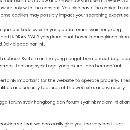
s that assist us review and know how you use this Web-site.
owser only with the consent. You also have the choice to op
 Some cookies may possibly impact your searching expertise.
p gambar kode syair hk yang pada forum syair hongkong
eperti KORAN SYAIR yang kami buat besar kemungkinan akan
3d 4d pada hari ini .
ah sebuah System on line yang sangat bermanfaat bagi par
formasi tentang syair togel yang akurat dan bermanfaat.
Certainly important for the website to operate properly. The
lities and security features of the web site, anonymously.
gga forum syair hongkong dan forum syair hk malam ini akan
cookies so that we can easily give you the very best user