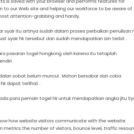
ts is saved with your browser and performs features for
n to our Web site and helping our workforce to be aware of
 most attention-grabbing and handy.
 syair itu artinya sudah dalam proses perbaikan penulisan 
buat syair hk tersebut dan sudah mendapatkan izin terbit .
ra pasaran togel hongkong oleh karena itu tetaplah
ndiri.
ndalan sobat belum muncul . Mohon bersabar dan coba
k dapat terlihat .
a para pemain togel hk untuk mendapatkan angka jitu Sya
now how website visitors communicate with the website.
 metrics the number of visitors, bounce level, traffic resour