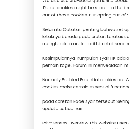
We also use 3rd-social gathering cookie
These cookies might be stored in the br
out of those cookies. But opting out of
Selain itu Catatan penting bahwa setia
letaknya berada pada urutan teratas s
menghasilkan angka jadi hk untuk second 
Kesimpulannya, Kumpulan syair HK adal
pemain togel. Forum ini menyediakan in
Normally Enabled Essential cookies are 
cookies make certain essential functiona
pada coretan kode syair tersebut Sehin
update setiap hari ,
Privateness Overview This website uses 